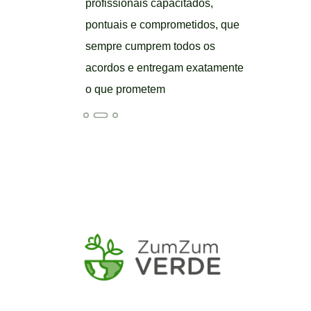
Um sonho realizado!
profissionais capacitados,
pontuais e comprometidos, que
sempre cumprem todos os
acordos e entregam exatamente
o que prometem