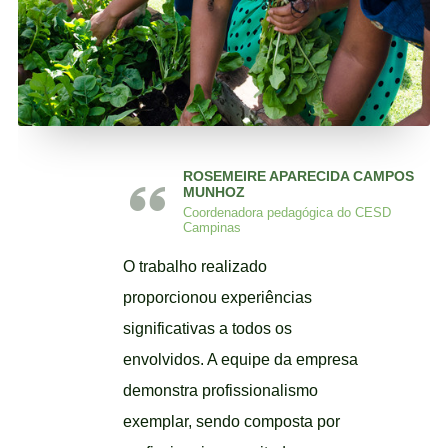
ROSEMEIRE APARECIDA CAMPOS
KARLA LOPES BECK
MUNHOZ
Pedagoga e professora da rede
Coordenadora pedagógica do CESD
municipal de Campinas
Campinas
A experiência com a ZumZum
O trabalho realizado
Verde foi excelente. Agora o
proporcionou experiências
espaço é ocupado porque tem,
significativas a todos os
além da horta, outras opções
envolvidos. A equipe da empresa
para brincadeiras e exploração
demonstra profissionalismo
em contato com a fauna e flora.
exemplar, sendo composta por