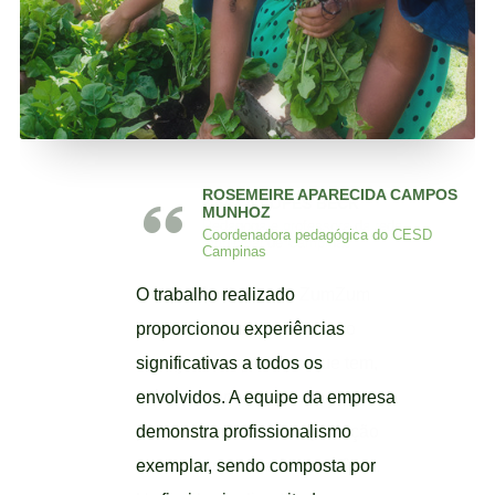
ROSEMEIRE APARECIDA CAMPOS
KARLA LOPES BECK
MUNHOZ
Pedagoga e professora da rede
Coordenadora pedagógica do CESD
municipal de Campinas
Campinas
A experiência com a ZumZum
O trabalho realizado
Verde foi excelente. Agora o
proporcionou experiências
espaço é ocupado porque tem,
significativas a todos os
além da horta, outras opções
envolvidos. A equipe da empresa
para brincadeiras e exploração
demonstra profissionalismo
em contato com a fauna e flora.
exemplar, sendo composta por