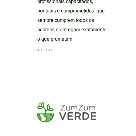
Um sonho realizado!
profissionais capacitados,
pontuais e comprometidos, que
sempre cumprem todos os
acordos e entregam exatamente
o que prometem